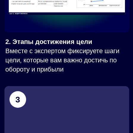
ВЫ ПОЛУЧИТЕ
ПОШАГОВУЮ
СТРАТЕГИЮ
ПОД ВАШИ ЦЕЛИ
Не просто общие рекомендации,
а конкретные действия с четкими сроками:
Какие технологии внедрить в первую
очередь
Как перестроить процессы, чтобы
сэкономить время и деньги
Какие метрики отслеживать для
контроля результата