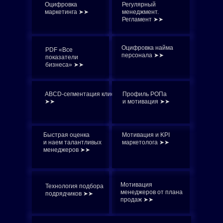
Оцифровка
Регулярный
маркетинга ➤➤
менеджмент.
Регламент ➤➤
Оцифровка найма
PDF «Все
персонала ➤➤
показатели
бизнеса» ➤➤
ABCD-сегментация клиентов
Профиль РОПа
➤➤
и мотивация ➤➤
Быстрая оценка
Мотивация и KPI
и наем талантливых
маркетолога ➤➤
менеджеров ➤➤
Мотивация
Технология подбора
менеджеров от плана
подрядчиков ➤➤
продаж ➤➤