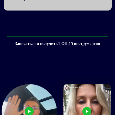
ВЫ ПОЛУЧИТЕ НА АУДИТЕ
Набор
готовых технологий
по ключевым
сферам бизнеса:
ПРОДАЖИ
МАРКЕТИНГ
Записаться и получить ТОП-15 инструментов
КОМАНДА
УПРАВЛЕНИЕ
РЕЗУЛЬТАТ:
Пошаговый план
достижения вашей цели
+ сразу после регистрации вы получите
:
Папку «ТОП-15 инструментов
для
роста
прибыли»