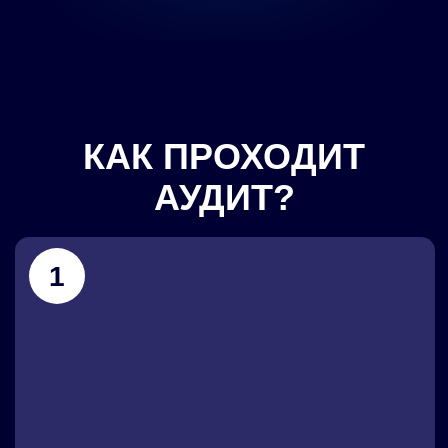
1. Рабочая таблица
На онлайн-созвоне эксперт задаёт
вопросы и сразу на экране (в вашей
таблице) создает дорожную карту
развития бизнеса
2
2. Этапы достижения цели
Вместе с экспертом фиксируете шаги
цели, которые вам важно достичь по
обороту и прибыли