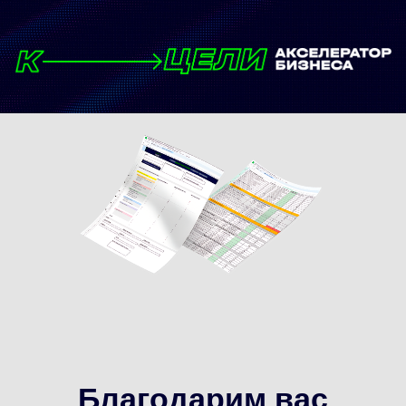
Благодарим вас
за регистрацию!
Для вашего удобства мы собрали всю
необходимую информацию о предстоящем
практикуме в
Telegram-чате
для владельцев