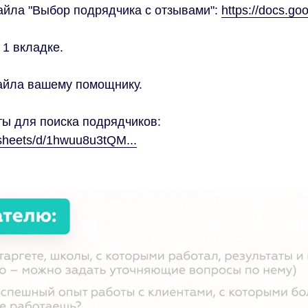
айла "Выбор подрядчика с отзывами":
https://docs.g
 1 вкладке.
айла вашему помощнику.
ты для поиска подрядчиков:
dsheets/d/1hwuu8u3tQM...