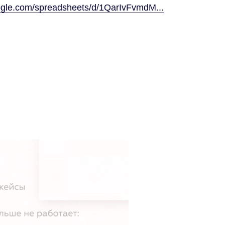
oogle.com/spreadsheets/d/1QarIvFvmdM...