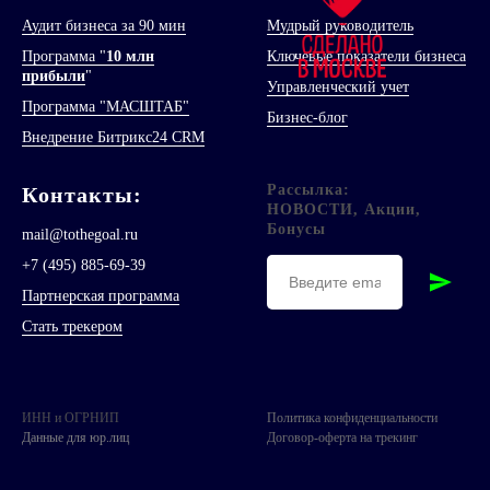
Аудит бизнеса за 90 мин
Мудрый руководитель
Программа "
10 млн
Ключевые показатели бизнеса
прибыли
"
Управленческий учет
Программа "МАСШТАБ"
Бизнес-блог
Внедрение Битрикс24 CRM
Рассылка:
Контакт
ы
:
НОВОСТИ, Акции,
Бонусы
mail@tothegoal.ru
+7 (495) 885-69-39
Партнерская программа
Стать трекером
ИНН и ОГРНИП
Политика конфиденциальности
Данные для юр.лиц
Договор-оферта на трекинг