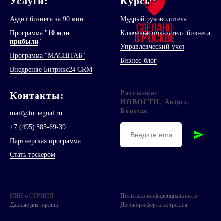
Услуги:
Курсы:
Аудит бизнеса за 90 мин
Мудрый руководитель
Программа "
10 млн
Ключевые показатели бизнеса
прибыли
"
Управленческий учет
Программа "МАСШТАБ"
Бизнес-блог
Внедрение Битрикс24 CRM
Рассылка:
Контакт
ы
:
НОВОСТИ, Акции,
Бонусы
mail@tothegoal.ru
+7 (495) 885-69-39
Партнерская программа
Стать трекером
ИНН и ОГРНИП
Политика конфиденциальности
Данные для юр.лиц
Договор-оферта на трекинг