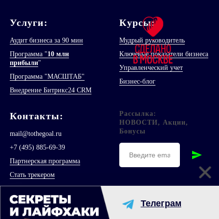
Услуги:
Курсы:
Аудит бизнеса за 90 мин
Мудрый руководитель
Программа "
10 млн
Ключевые показатели бизнеса
прибыли
"
Управленческий учет
Программа "МАСШТАБ"
Бизнес-блог
Внедрение Битрикс24 CRM
Рассылка:
Контакт
ы
:
НОВОСТИ, Акции,
Бонусы
mail@tothegoal.ru
+7 (495) 885-69-39
Партнерская программа
Стать трекером
ИНН и ОГРНИП
Политика конфиденциальности