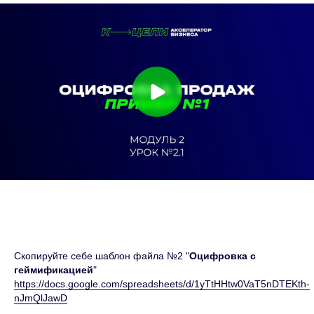
Секреты и лайфхаки в наших каналах:
Скопируйте себе шаблон файла №2 "
Оцифровка с
геймификацией
"
Подпишись и забирай пользу!
https://docs.google.com/spreadsheets/d/1yTtHHtw0VaT5nDTEKth-
nJmQlJawD